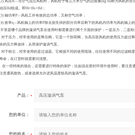
(2) 风压H—当空气流过风机时，风机给予每立方米空气的总能量(kg·m)称为风机的全压Ht
动压Hd组成。即Ht=Hs+Hd；
(3) 轴功率P—风机工作有效的总功率，又称空气功率；
(4) 效率η—风机轴上的功率P除去损失掉的部分功率后剩下的风机内功率与风机轴上
不管是哪个品牌的漩涡气泵在使用时都需要进行两个方面的保护：一是压力，二是粉
对于压力，经常使用的是释压阀，它是一个卸荷阀，当高压鼓风机的使用压力超过释
余的压力释放掉，从而保护漩涡气泵。
对于粉尘，经常使用的是过滤器。它根据不同的使用现场，往往使用不同的过滤精度
寿命，在订货时就需要问清楚。
在一些特殊的场合，还需要进行特殊的保护：比如说在密封环境中使用时，要注意通
注意通风散热，或者选择允许进风温度较高的漩涡气泵。
产品：
您的单位：
您的姓名：