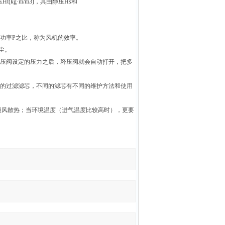
(kg·m/m3)，其由静压Hs和
的功率P之比，称为风机的效率。
尘。
压阀设定的压力之后，释压阀就会自动打开，把多
的过滤滤芯，不同的滤芯有不同的维护方法和使用
风散热；当环境温度（进气温度比较高时），更要