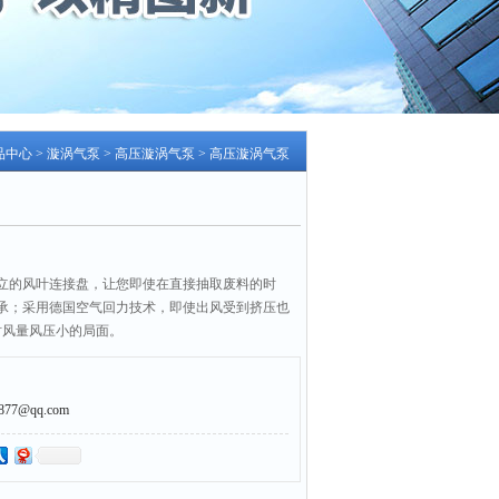
品中心
>
漩涡气泵
>
高压漩涡气泵
> 高压漩涡气泵
立的风叶连接盘，让您即使在直接抽取废料的时
承；采用德国空气回力技术，即使出风受到挤压也
时风量风压小的局面。
7@qq.com