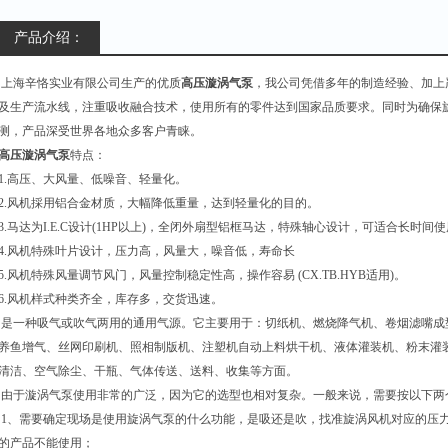
产品介绍：
上海辛恪实业有限公司生产的优质
高压漩涡气泵
，我公司凭借多年的制造经验、加上
及生产流水线，注重吸收融合技术，使用所有的零件达到国家品质要求。同时为确保
测，产品深受世界各地众多客户青睐。
高压漩涡气泵
特点：
1.高压、大风量、低噪音、轻量化。
2.风机採用铝合金材质，大幅降低重量，达到轻量化的目的。
3.马达为I.E.C设计(1HP以上)，全闭外扇型铝框马达，特殊轴心设计，可适合长时间
4.风机特殊叶片设计，压力高，风量大，噪音低，寿命长
5.风机特殊风量调节风门，风量控制稳定性高，操作容易 (CX.TB.HYB适用)。
6.风机样式种类齐全，库存多，交货迅速。
是一种吸气或吹气两用的通用气源。它主要用于：切纸机、燃烧降气机、卷烟滤嘴成
养鱼增气、丝网印刷机、照相制版机、注塑机自动上料烘干机、液体灌装机、粉末灌
清洁、空气除尘、干瓶、气体传送、送料、收集等方面。
由于漩涡气泵使用非常的广泛，因为它的选型也相对复杂。一般来说，需要按以下两
1、需要确定现场是使用旋涡气泵的什么功能，是吸还是吹，找准旋涡风机对应的压力
的产品不能使用；