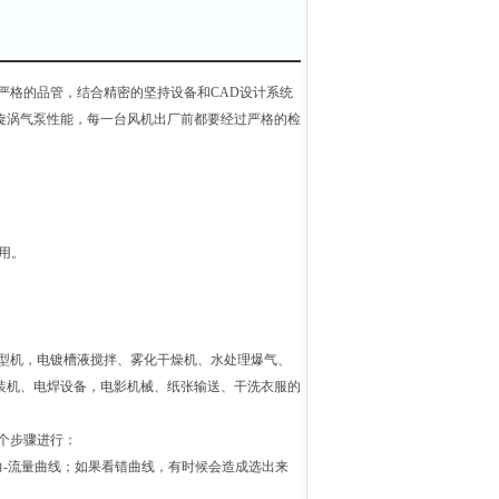
严格的品管，结合精密的坚持设备和CAD设计系统
旋涡气泵性能，每一台风机出厂前都要经过严格的检
使用。
型机，电镀槽液搅拌、雾化干燥机、水处理爆气、
装机、电焊设备，电影机械、纸张输送、干洗衣服的
个步骤进行：
-流量曲线；如果看错曲线，有时候会造成选出来