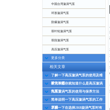
中国台湾漩涡气泵
环形漩涡气泵
防爆漩涡气泵
双叶轮漩涡气泵
双段漩涡气泵
高压漩涡气泵
更多分类
相关文章
了解一下高压漩涡气泵的使用及维
护方法吧
看完本篇你就知道什么是高压漩涡
气泵了
高压漩涡气泵的使用与保养方法
简单说明一下高压漩涡气泵的工作
原理
了解一下在选择2RB旋涡气泵时有