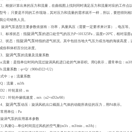
2、根据计算出来的压力和流量，在曲线图上找到同时满足压力和流量对应的工作点
型号； 只要是不同的工作现场，其对压力和流量的需求就不一样，所以，要想得到
我公司销售人员。
旋涡气泵选型主要参数依据有：功率，风量风压（需要一定要求来计算），电压等。
旋涡气泵
1、标准状态：指
的进口处空气的压力P=101325Pa，温度t=20℃，相对湿度
旋涡气泵
2、状态：指
特指的进气状况。其中包括当地大气压力或当地的海拔高度，
成份和体积百分比浓度。
旋涡气泵
3、
的流量及流量系数
a.流量：是指单位时间内流过旋涡风机进口处的气体容积。用Q表示，通常单位：m3/h或m
b.流量系数：φ=Q/（900πD22×U2）
式中：φ：流量系数
Q：流量，m3/h
D2：叶轮直径，m
U2：叶轮外缘线速度，m/s（u2=πD2n/60）
旋涡气泵
4、
动压：旋涡风机出口截面上气体的动能所表征的压力，用Pd表示。
常用单位：Pa
旋涡气泵的应用基本参数
(1) 风量Q—单位时间流过风机的空气量(m3/s，m3/min，m3/h)；