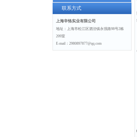
哪些注意事项吧
联系方式
上海辛恪实业有限公司
地址：上海市松江区泗泾镇永强路98号2栋
209室
E-mail：2980897877@qq.com