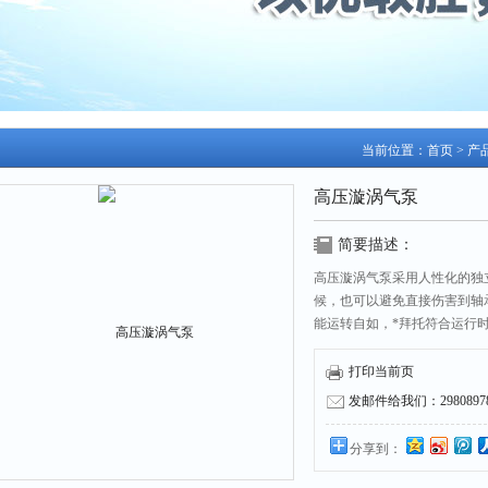
当前位置：
首页
>
产
高压漩涡气泵
简要描述：
高压漩涡气泵采用人性化的独
候，也可以避免直接伤害到轴
能运转自如，*拜托符合运行
打印当前页
发邮件给我们：298089787
分享到：