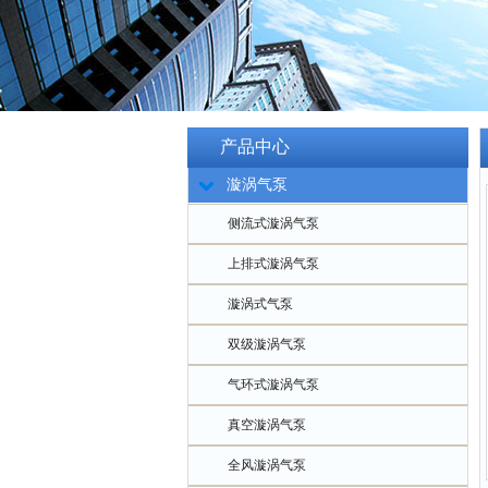
产品中心
漩涡气泵
侧流式漩涡气泵
上排式漩涡气泵
漩涡式气泵
双级漩涡气泵
气环式漩涡气泵
真空漩涡气泵
全风漩涡气泵