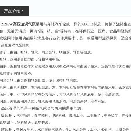
产品介绍：
2.2KW高压漩涡气泵
采用与奔驰汽车轮鼓一样的ADC12材质，跨越了浇铸生
触，无油无污染，拥有“高、精、轻”等特点，在环保行业、医疗、食品和轻纺
吹吸同时使用功能更能满足各行业的使用要求，是一款通用型旋涡风机，适合
高压漩涡气泵结构：
转子：由轴、叶轮、轴承、同步齿轮、联轴器、轴套等组成。
叶轮：选用渐开线型面，容积利用率高。
轴承：近联轴器端作为定位端选用3000型双列向心球面滚子轴承。近齿轮端作为自由端
胀时转子的轴向位移。
同步齿轮：由齿圈和轮毂组成，便于调整叶轮间隙。
机体：由机壳和左、右墙板组成。左、右墙板及安装在左右墙板内的轴承座、密封部
底座：中、小型风机均配有公共底座，大型风机仅配风机底座，便于安装调试。
润滑：齿轮采用浸入式，轴承采用飞溅润滑。润滑效果好，安全可靠。
高压漩涡气泵是一种吸气或吹气两用的通用气源：
吸应用：
气动输送，真空吸附，印刷机械、玻璃工业、工业吸尘，中央吸尘，焊接
真空漏斗，物料输送，真空包装。
吹应用：
热风发生机，水产养殖气供给，生活污水处理，工业污水处理， 土壤处理