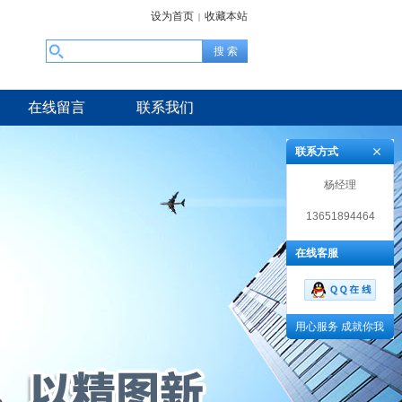
设为首页
收藏本站
|
在线留言
联系我们
联系方式
杨经理
13651894464
在线客服
用心服务 成就你我