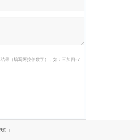
结果（填写阿拉伯数字），如：三加四=7
我们
|