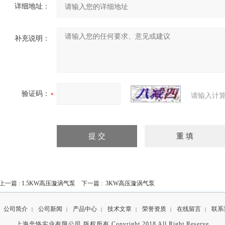
详细地址：
补充说明：
验证码：
请输入计算
上一篇 :
1.5KW高压漩涡气泵
下一篇 :
3KW高压漩涡气泵
公司简介
公司新闻
产品中心
技术文章
荣誉资质
在线留言
联系
|
|
|
|
|
|
上海辛恪实业有限公司 版权所有 Copyright 2018 All Right Reserve