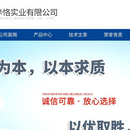
公司新闻
产品中心
技术文章
荣誉资质