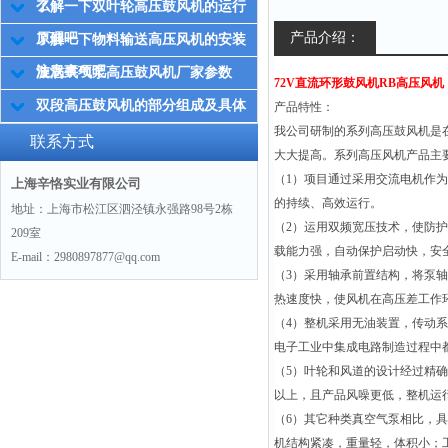
么
了解一下双叶轮高压鼓风机的运行
产品介绍：
原理吧
了解一下物料输送高压风机的安装
注意事项吧
漩涡式气泵高压鼓风机厂家参数
72V直流环形鼓风机RB高压风机
双段高压鼓风机的部分组成及具体
产品特性：
我公司研制的系列高压鼓风机是
应用场景介绍
联系方式
大大提高。系列高压风机产品主
（1）项目通过采用交流电机作为
上海辛恪实业有限公司
的持续、高效运行。
地址：上海市松江区泗泾镇永强路98号2栋
（2）运用双频宽压技术，使防护
209室
载能力强，自动保护启动快，安
E-mail：2980897877@qq.com
（3）采用轴承前置结构，将泵
热速度快，使风机在高压差工作
（4）整机采用无油装置，传动
电子工业中集成电路制造过程中
（5）叶轮和风道的设计经过精
以上，且产品风噪更低，整机运行
（6）其它种类真空气泵相比，
机结构紧凑，重量轻，体积小；