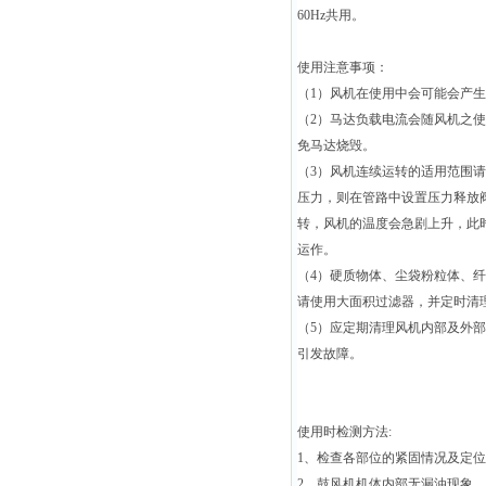
60Hz共用。
使用注意事项：
（1）风机在使用中会可能会产
（2）马达负载电流会随风机之
免马达烧毁。
（3）风机连续运转的适用范围
压力，则在管路中设置压力释放
转，风机的温度会急剧上升，此
运作。
（4）硬质物体、尘袋粉粒体、
请使用大面积过滤器，并定时清
（5）应定期清理风机内部及外部
引发故障。
使用时检测方法:
1、检查各部位的紧固情况及定位
2、鼓风机机体内部无漏油现象.