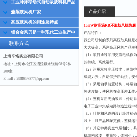
工业冲床移动式自动吸废料机产品
产品介绍：
介绍
漩涡鼓风机厂家
高压鼓风机的用途及特点
15KW耐高温RB环形鼓风机防腐
铝合金风刀是一种现代工业生产中
产品特性：
我公司研制的系列高压鼓风机是
常用的设备
联系方式
大大提高。系列高压风机产品主
（1）项目通过采用交流电机作为
上海辛恪实业有限公司
的持续、高效运行。
地址：上海市松江区泗泾镇永强路98号2栋
（2）运用双频宽压技术，使防护
209室
载能力强，自动保护启动快，安
E-mail：2980897877@qq.com
（3）采用轴承前置结构，将泵
热速度快，使风机在高压差工作
（4）整机采用无油装置，传动
电子工业中集成电路制造过程中
（5）叶轮和风道的设计经过精
以上，且产品风噪更低，整机运行
（6）其它种类真空气泵相比，
机结构紧凑，重量轻，体积小；