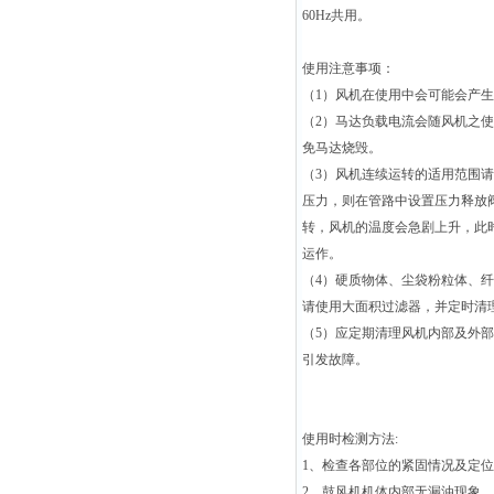
60Hz共用。
使用注意事项：
（1）风机在使用中会可能会产
（2）马达负载电流会随风机之
免马达烧毁。
（3）风机连续运转的适用范围
压力，则在管路中设置压力释放
转，风机的温度会急剧上升，此
运作。
（4）硬质物体、尘袋粉粒体、
请使用大面积过滤器，并定时清
（5）应定期清理风机内部及外部
引发故障。
使用时检测方法:
1、检查各部位的紧固情况及定位
2、鼓风机机体内部无漏油现象.