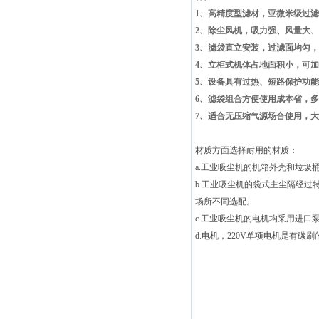
1、高精度型滤材，亚微米级过滤
2、除尘风机，吸力强、风量大
3、滤袋直立安装，过滤面均匀
4、立柜式机体占地面积小，可
5、设备具有过热、短路保护功
6、滤袋组合方便使用成本省，
7、适合无压缩气源场合使用，
材质方面选择耐用的材质：
a.工业吸尘机的机箱外壳和垃
b.工业吸尘机的袋式主尘隔经过
场所不同选配。
c.工业吸尘机的电机均采用进口
d.电机，220V单项电机是有