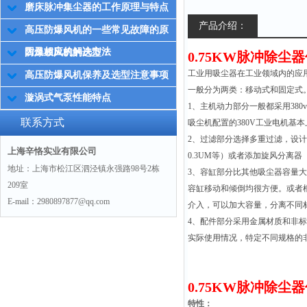
磨床脉冲集尘器的工作原理与特点
产品介绍：
高压防爆风机的一些常见故障的原
因及相应的解决方法
防爆鼓风机的选型？
0.75KW脉冲除尘
工业用吸尘器在工业领域内的应
高压防爆风机保养及选型注意事项
一般分为两类：移动式和固定式
漩涡式气泵性能特点
1、主机动力部分一般都采用38
联系方式
吸尘机配置的380V工业电机基
2、过滤部分选择多重过滤，设计
上海辛恪实业有限公司
0.3UM等）或者添加旋风分离
地址：上海市松江区泗泾镇永强路98号2栋
3、容缸部分比其他吸尘器容量
209室
容缸移动和倾倒均很方便。或者
E-mail：2980897877@qq.com
介入，可以加大容量，分离不同
4、配件部分采用金属材质和非
实际使用情况，特定不同规格的
0.75KW脉冲除尘
特性：