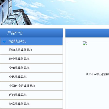
产品中心
防爆鼓风机
透浦式防爆鼓风机
粉尘防爆鼓风机
变频防爆鼓风机
全风防爆风机
中国台湾防爆鼓风机
环形防爆风机
漩涡防爆鼓风机