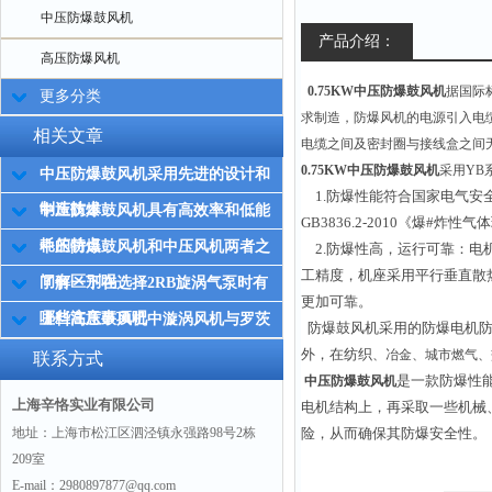
中压防爆鼓风机
产品介绍：
高压防爆风机
0.75KW中压防爆鼓风机
据国际
更多分类
求制造，防爆风机的电源引入电
相关文章
电缆之间及密封圈与接线盒之间
0.75KW中压防爆鼓风机
采用YB
中压防爆鼓风机采用先进的设计和
1.防爆性能符合国家电气安全新
制造技术
中压防爆鼓风机具有高效率和低能
GB3836.2-2010《爆#炸
耗的特点
中压防爆鼓风机和中压风机两者之
2.防爆性高，运行可靠：电机
工精度，机座采用平行垂直散
间有区别吗
了解一下在选择2RB旋涡气泵时有
更加可靠。
哪些注意事项吧
上料高压鼓风机中漩涡风机与罗茨
防爆鼓风机采用的防爆电机防爆
风机两者之间的区别
外，在纺织
、冶金、城市燃气、
联系方式
是一款防爆性
中压防爆鼓风机
上海辛恪实业有限公司
电机结构上，再采取一些机械
地址：上海市松江区泗泾镇永强路98号2栋
险，从而确保其防爆安全性。
209室
E-mail：2980897877@qq.com