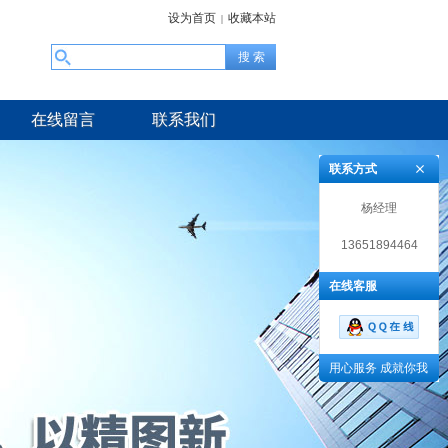
设为首页
收藏本站
|
在线留言
联系我们
联系方式
杨经理
13651894464
在线客服
用心服务 成就你我