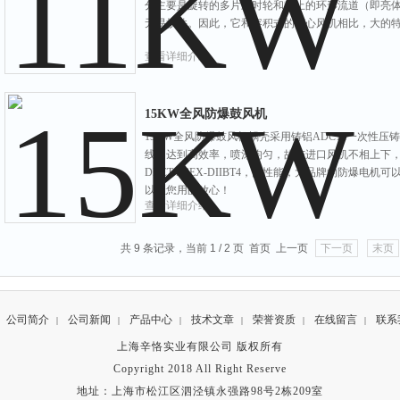
分主要是旋转的多片式时轮和静止的环形流道（即亮
无易损件。因此，它和容积式的离心风机相比，大的
查看详细介绍
15KW全风防爆鼓风机
15KW全风防爆鼓风机蜗壳采用铸铝ADC12一次性
线，达到高效率，喷涂均匀，故与进口风机不相上下，
DIICT4和EX-DIIBT4，高性能，大品牌的防爆电
以让您用的放心！
查看详细介绍
共 9 条记录，当前 1 / 2 页 首页 上一页
下一页
末页
公司简介
公司新闻
产品中心
技术文章
荣誉资质
在线留言
联系
|
|
|
|
|
|
上海辛恪实业有限公司 版权所有
Copyright 2018 All Right Reserve
地址：上海市松江区泗泾镇永强路98号2栋209室