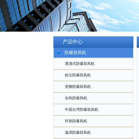
产品中心
防爆鼓风机
透浦式防爆鼓风机
粉尘防爆鼓风机
变频防爆鼓风机
全风防爆风机
中国台湾防爆鼓风机
环形防爆风机
漩涡防爆鼓风机