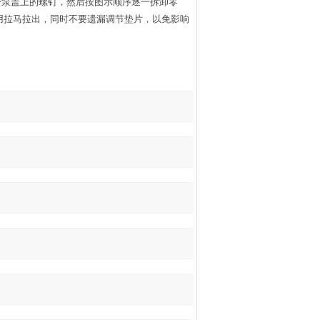
松泵盖上的螺钉，然后按图示顺序逐一拆卸零
用拉马拉出，同时不要遗漏调节垫片，以免影响