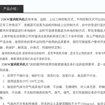
产品介绍：
25KW漩涡鼓风机
具有本地、远程、上位三种控制方式，不同控制方式可以自
正常工作情况下，变频器可设置为远程控制或上位控制方式，在中控室进行监控
要求对变频器进行本地操作，这时可选择变频器为本地控制方式，即在变频器
上海辛恪实业有限公司对漩涡法鼓风机研发已有三十余年经验，加上严格的品
产流水线，使用所有的零件达到用户使用的品质要求。我司可根据客户要求开
漏，热保护，耐高温，分体式，性能特性定制）。
漩涡鼓风机品质-是获得信任的砝码，是竞争致胜关键，是永无止境的追求，价值与
的服务，顾客满意是我们永远不变的宗旨。
25KW漩涡鼓风机
其*的吹吸同时使用功能更能满足各行业的使用要求，是一
助设备。
1、应用于干燥行业、锅炉行业、清洗行业、涂装行业、食品烘干行业。
2、使用温度在20℃-100℃之间。
3、输送的气体为空气或其他不自燃、不自爆、无缠绕性、对人体无害、对钢
腐蚀性、不自燃、不含粘性物质的热气、蒸气、烟气。其它性能相近者亦可选
围。
4、气体内不许有粘性物质，所含的尘土及硬质颗粒不大于150mg/m3。如