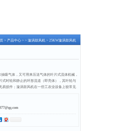
页
>
产品中心
> >
漩涡鼓风机
> 25KW漩涡鼓风机
用来抽吸气体，又可用来压送气体的叶片式流体机械，
片式时轮和静止的环形流道（即亮体），其叶轮与
无易损件；漩涡鼓风机在一些工农业设备上较常见
和双叶轮漩涡鼓风机"，由于工况不同所需要的漩涡风
时可咨询我司的技术专员。
7@qq.com