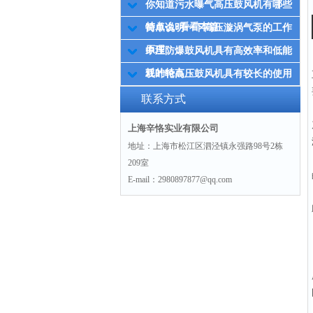
你知道污水曝气高压鼓风机有哪些
特点么?看看本篇
简单说明一下高压漩涡气泵的工作
原理
中压防爆鼓风机具有高效率和低能
耗的特点
双叶轮高压鼓风机具有较长的使用
寿命，且故障率较低
联系方式
上海辛恪实业有限公司
地址：上海市松江区泗泾镇永强路98号2栋
209室
E-mail：2980897877@qq.com