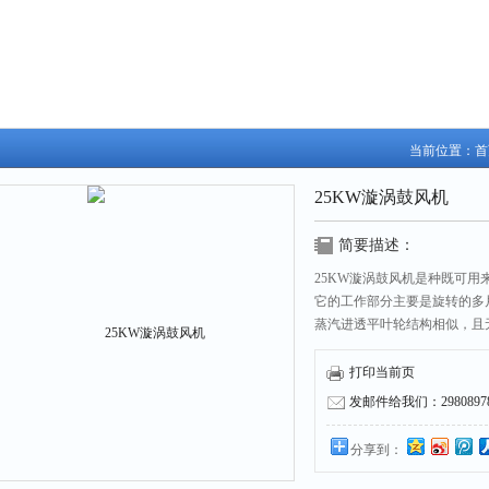
当前位置：
首
25KW漩涡鼓风机
简要描述：
25KW漩涡鼓风机是种既可
它的工作部分主要是旋转的多
蒸汽进透平叶轮结构相似，且
可分为；“单叶轮漩涡鼓风机
机也是不一样的，用户在订购
打印当前页
发邮件给我们：298089787
分享到：