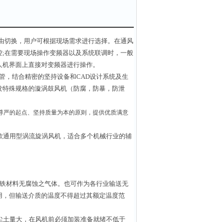
由切换，用户可根据现场需求进行选择。在通风
;在需要现场操作变频器以及系统联调时，一般
人机界面上直接对变频器进行操作。
管，结合精密的坚持设备和CAD设计系统及生
发特殊规格的漩涡鼓风机（防腐，防暴，防泄
尊严的起点、坚持质量为本的原则，提供优质满意
款通用型涡流旋涡风机，适合多个机械行业的辅
铁材料无腐蚀之气体。也可作为各行业输送无
用，但输送介质的温度不得超过其额定温度范
含尘土量大，在风机前必须加装准备就绪不低于