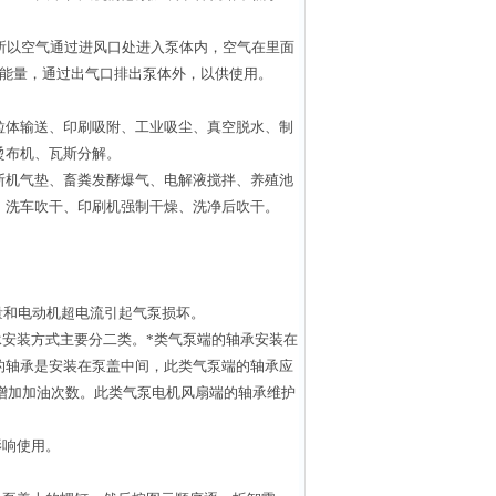
所以空气通过进风口处进入泵体内，空气在里面
流能量，通过出气口排出泵体外，以供使用。
粒体输送、印刷吸附、工业吸尘、真空脱水、制
、烫布机、瓦斯分解。
断机气垫、畜粪发酵爆气、电解液搅拌、养殖池
、洗车吹干、印刷机强制干燥、洗净后吹干。
热量和电动机超电流引起气泵损坏。
承安装方式主要分二类。*类气泵端的轴承安装在
的轴承是安装在泵盖中间，此类气泵端的轴承应
当增加加油次数。此类气泵电机风扇端的轴承维护
影响使用。