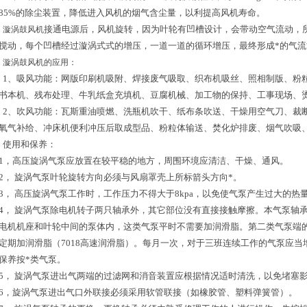
85%的除尘装置，降低进入风机的烟气含尘量，以利提高风机寿命。
接通电源后，风机旋转，因为叶轮有凹槽设计，会带动空气流动，
漩涡鼓风机
搅动，每个凹槽经过漩涡式式的增压，一道一道的循环增压，最终形成*的气
漩涡鼓风机的应用：
1、吸风功能：网版印刷机吸附、焊接废气吸取、织布机吸丝、照相制版、粉
书本机、残布处理、牛乳纸盒充填机、豆腐机械、加工物的保持、工事现场
2、吹风功能：瓦斯重油喷燃、洗瓶机吹干、纸布条吹送、干燥用空气刀、裁
氧气补给、冲床机便利冲压后取成型品、粉粒体输送、焚化炉排废、烟气吹吸
使用和保养：
1，高压旋涡气泵应放置在较平稳的地方，周围环境应清洁、干燥、通风。
2， 旋涡气泵叶轮旋转方向必须与风扇罩壳上所标箭头方向*。
3， 高压旋涡气泵工作时，工作压力不得大于8kpa，以免使气泵产生过大的
4， 旋涡气泵除电机转子两只轴承外，其它部位没有直接接触摩擦。本气泵轴
电机机座和叶轮中间的泵体内，这类气泵平时不需要加润滑脂。第二类气泵端
定期加润滑脂（7018高速润滑脂）。每月一次，对于三班连续工作的气泵应
保养按*类气泵。
5， 旋涡气泵进出气两端的过滤网和消音装置应根据情况适时清洗，以免堵塞
6，旋涡气泵进出气口外联接必须采用软管联接（如橡胶管、塑料弹簧管）。