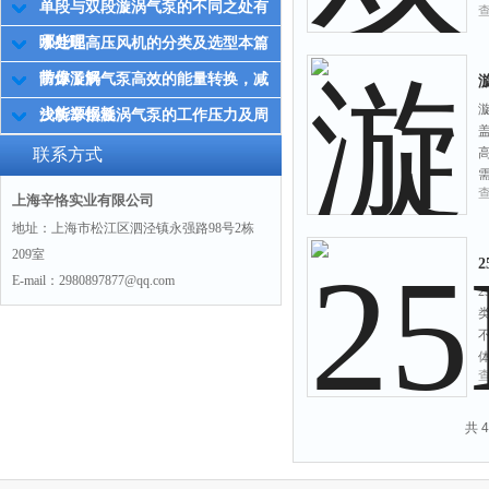
单段与双段漩涡气泵的不同之处有
哪些呢
水处理高压风机的分类及选型本篇
带你了解
防爆漩涡气泵高效的能量转换，减
少能源损耗
浅析辛恪漩涡气泵的工作压力及周
围环境
联系方式
上海辛恪实业有限公司
地址：上海市松江区泗泾镇永强路98号2栋
209室
E-mail：2980897877@qq.com
共 