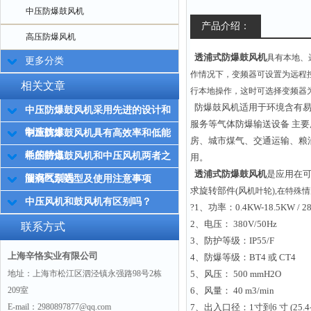
中压防爆鼓风机
产品介绍：
高压防爆风机
透浦式防爆鼓风机
具有本地、
更多分类
作情况下，变频器可设置为远程
相关文章
行本地操作，这时可选择变频器
防爆鼓风机适用于环境含有易
中压防爆鼓风机采用先进的设计和
服务等气体防爆输送设备 主
制造技术
中压防爆鼓风机具有高效率和低能
房、城市煤气、交通运输、粮
耗的特点
中压防爆鼓风机和中压风机两者之
用。
透浦式防爆鼓风机
是应用在可
间有区别吗
漩涡气泵选型及使用注意事项
求旋转部件(风
机叶轮),在特殊
中压风机和鼓风机有区别吗？
?1、功率：0.4KW-18.5KW / 2
2、电压： 380V/50Hz
联系方式
3、防护等级：IP55/F
上海辛恪实业有限公司
4、防爆等级：BT4 或 CT4
地址：上海市松江区泗泾镇永强路98号2栋
5、风压： 500 mmH2O
209室
6、风量： 40 m3/min
E-mail：2980897877@qq.com
7、出入口径：1寸到6 寸 (25.4--