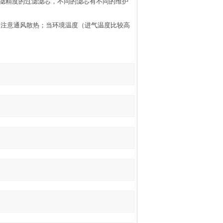
滤精度的过滤滤芯，不同的滤芯有不同的维护
注意通风散热；当环境温度（进气温度比较高