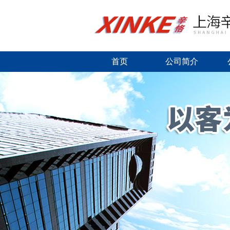
首页
公司简介