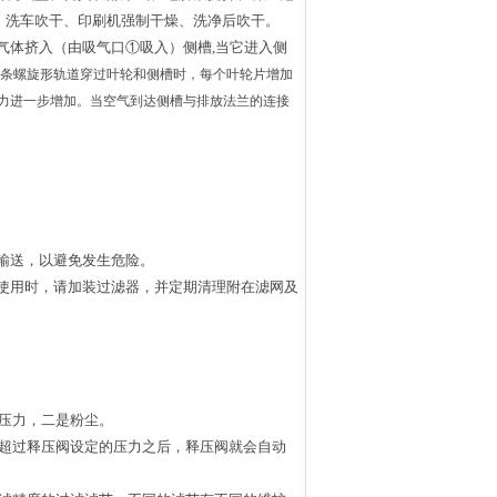
、洗车吹干、印刷机强制干燥、洗净后吹干。
气体挤入（由吸气口①吸入）侧槽,当它进入侧
条螺旋形轨道穿过叶轮和侧槽时，每个叶轮片增加
压力进一步增加。当空气到达侧槽与排放法兰的连接
机输送，以避免发生危险。
合使用时，请加装过滤器，并定期清理附在滤网及
压力，二是粉尘。
超过释压阀设定的压力之后，释压阀就会自动