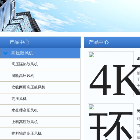
产品中心
产品中心
高压鼓风机
高压隔热鼓风机
涡轮高压风机
吹吸两用高压鼓风机
高压风机
水处理高压风机
上料高压鼓风机
物料输送高压风机