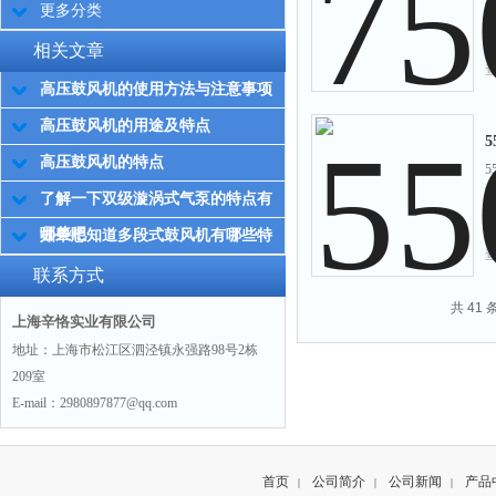
更多分类
相关文章
5
高压鼓风机的使用方法与注意事项
高压鼓风机的用途及特点
高压鼓风机的特点
了解一下双级漩涡式气泵的特点有
哪些吧
如果想知道多段式鼓风机有哪些特
5
点不妨看看这些吧
联系方式
共 41
上海辛恪实业有限公司
地址：上海市松江区泗泾镇永强路98号2栋
209室
E-mail：2980897877@qq.com
首页
公司简介
公司新闻
产品
|
|
|