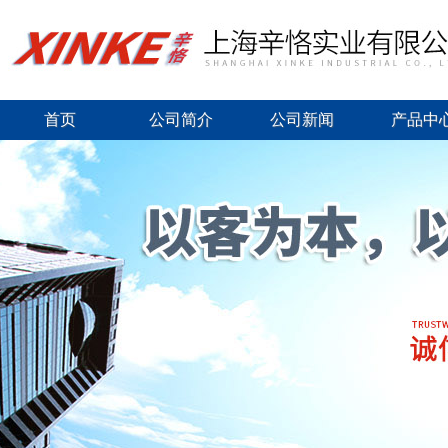
首页
公司简介
公司新闻
产品中