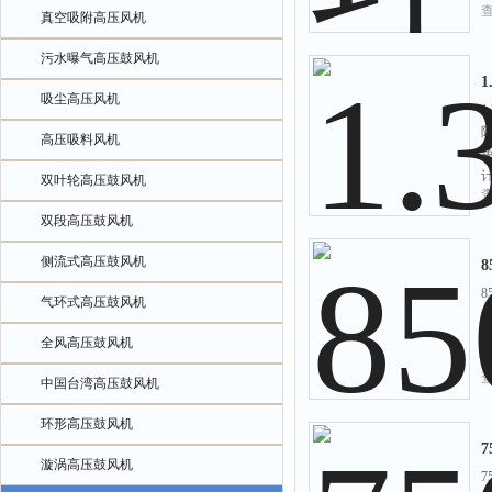
真空吸附高压风机
污水曝气高压鼓风机
吸尘高压风机
高压吸料风机
计
双叶轮高压鼓风机
双段高压鼓风机
侧流式高压鼓风机
气环式高压鼓风机
全风高压鼓风机
5
中国台湾高压鼓风机
环形高压鼓风机
漩涡高压鼓风机