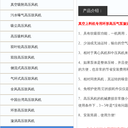
真空吸附高压风机
产品介绍：
污水曝气高压鼓风机
真空上料机专用环形高压气泵漩
吸尘高压风机
1、具有吹吸双功能，一机两用，
高压吸料风机
2、少油或无油运转，输出的空气
双叶轮高压鼓风机
3、相对于离心风机和中压风机来
双段高压鼓风机
4、如果泵体是整体压铸，并且
侧流式高压鼓风机
的方便，也非常的节省安装费用和
气环式高压鼓风机
5、相对同类风机，其运转的噪音
6、免维护使用;它的损耗件仅仅
全风高压鼓风机
7、高压风机的机械磨损非常微
中国台湾高压鼓风机
使用条件下，3～5年是*没有问题
环形高压鼓风机
8、安装简易，使用方便!
漩涡高压鼓风机