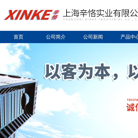
首页
公司简介
公司新闻
产品中