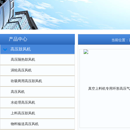
产品中心
当前位置：
高压鼓风机
高压隔热鼓风机
涡轮高压风机
吹吸两用高压鼓风机
高压风机
水处理高压风机
上料高压鼓风机
物料输送高压风机