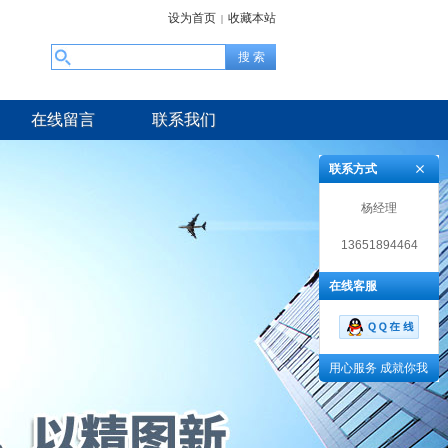
设为首页
收藏本站
|
在线留言
联系我们
联系方式
杨经理
13651894464
在线客服
用心服务 成就你我