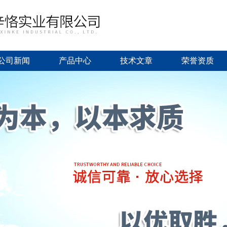
公司新闻
产品中心
技术文章
荣誉资质