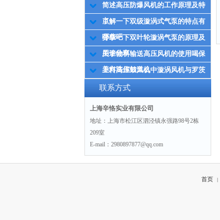
简述高压防爆风机的工作原理及特
点
了解一下双级漩涡式气泵的特点有
哪些吧
分享一下双叶轮漩涡气泵的原理及
用途分享
关于物料输送高压风机的使用喝保
养方法你知道么
上料高压鼓风机中漩涡风机与罗茨
风机两者之间的区别
联系方式
上海辛恪实业有限公司
地址：上海市松江区泗泾镇永强路98号2栋
209室
E-mail：2980897877@qq.com
首页
|