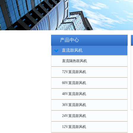
产品中心
直流鼓风机
直流隔热鼓风机
72V直流鼓风机
60V直流鼓风机
48V直流鼓风机
36V直流鼓风机
24V直流鼓风机
12V直流鼓风机