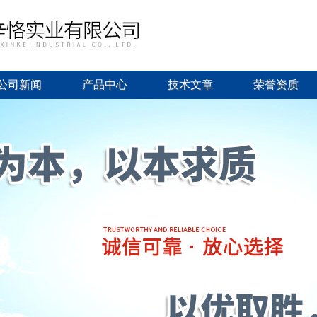
公司新闻
产品中心
技术文章
荣誉资质