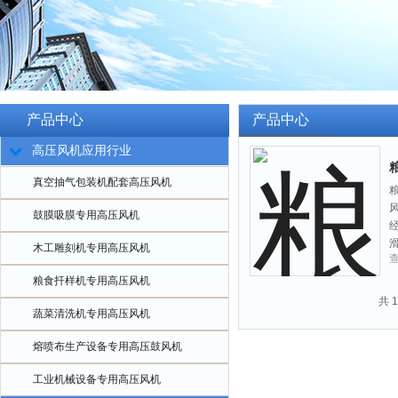
产品中心
产品中心
高压风机应用行业
真空抽气包装机配套高压风机
鼓膜吸膜专用高压风机
木工雕刻机专用高压风机
粮食扦样机专用高压风机
共 
蔬菜清洗机专用高压风机
熔喷布生产设备专用高压鼓风机
工业机械设备专用高压风机