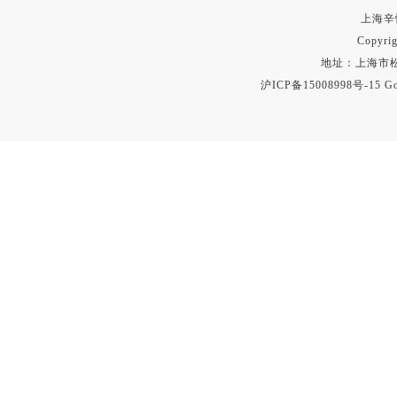
上海辛
Copyrig
地址：上海市松
沪ICP备15008998号-15
Go