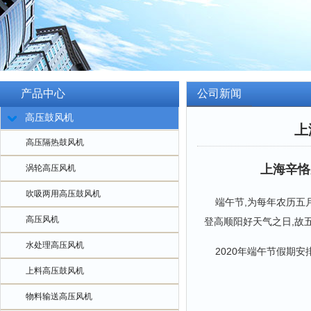
产品中心
公司新闻
高压鼓风机
上
高压隔热鼓风机
上海辛恪实业有
涡轮高压风机
吹吸两用高压鼓风机
端午节,为每年农历五月
高压风机
登高顺阳好天气之日,故
水处理高压风机
2020年端午节假期安
上料高压鼓风机
物料输送高压风机