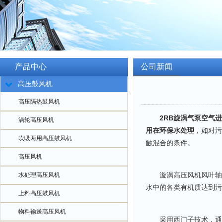
产品中心
公司新闻
高压鼓风机
高压隔热鼓风机
2RB旋涡气泵空气
涡轮高压风机
用在环保水处理
，如对污
吹吸两用高压鼓风机
触混合的条件。
高压风机
漩涡高压风机风叶轴承
水处理高压风机
水中的各类有机质达到污
上料高压鼓风机
物料输送高压风机
采用西门子技术，通过