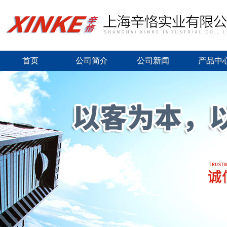
首页
公司简介
公司新闻
产品中