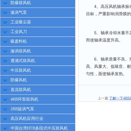
防爆鼓风机
4、高压风机轴承振动
漩涡气泵
目标，严重影响润滑膜的
工业吸尘器
工业风刀
5、轴承冷却水量不足或
而使轴承温度升高。
吸废料机
漩涡鼓风机
6、轴承质量不良。滑
透浦式鼓风机
高、风量大、低噪音、耐
中压鼓风机
匀性，面使轴承发热。
防爆风机
直流鼓风机
上一篇
了解一下4R
4RB环形鼓风机
2RB旋涡气泵
高压风机应用行业
中国台湾HTB多段式中压鼓风机